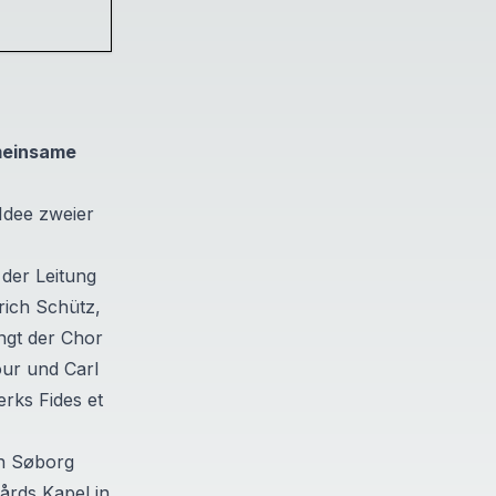
meinsame
Idee zweier
der Leitung
ich Schütz,
ngt der Chor
our und Carl
Werks
Fides et
in Søborg
gårds Kapel
in