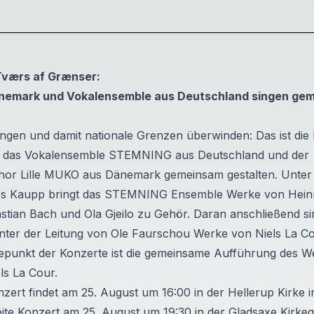
Tværs af Grænser:
nemark und Vokalensemble aus Deutschland singen ge
gen und damit nationale Grenzen überwinden: Das ist die 
ie das Vokalensemble STEMNING aus Deutschland und der
chor Lille MUKO aus Dänemark gemeinsam gestalten. Unter 
s Kaupp bringt das STEMNING Ensemble Werke von Heinr
tian Bach und Ola Gjeilo zu Gehör. Daran anschließend si
nter der Leitung von Ole Faurschou Werke von Niels La C
epunkt der Konzerte ist die gemeinsame Aufführung des 
ls La Cour.
nzert findet am 25. August um 16:00 in der
Hellerup Kirke
eite Konzert am 25. August um 19:30 in der
Gladsaxe Kirke