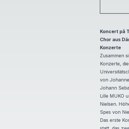
Koncert på 
Chor aus Dä
Konzerte
Zusammen sin
Konzerte, d
Universitäts
von Johanne
Johann Sebas
Lille MUKO u
Nielsen. Höh
Spes
von Nie
Das erste Ko
statt, das zw